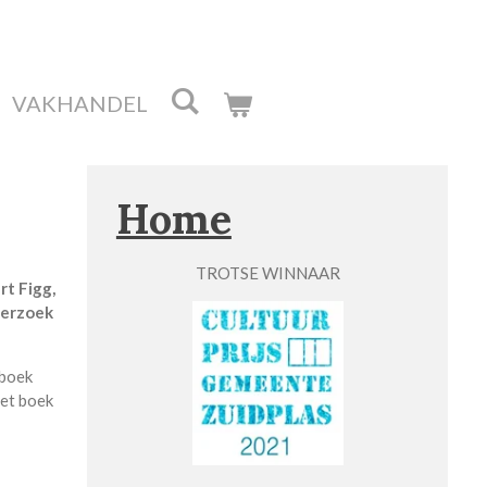
VAKHANDEL
Home
TROTSE WINNAAR
rt Figg,
 verzoek
 boek
het boek