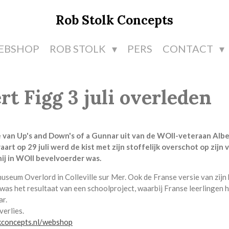
Rob Stolk Concepts
EBSHOP
ROB STOLK
PERS
CONTACT
t Figg 3 juli overleden
e van Up's and Down's of a Gunnar uit van de WOII-veteraan Albe
vaart op 29 juli werd de kist met zijn stoffelijk overschot op zijn
ij in WOII bevelvoerder was.
museum Overlord in Colleville sur Mer. Ook de Franse versie van zijn
as het resultaat van een schoolproject, waarbij Franse leerlingen 
ar.
erlies.
concepts.nl/webshop