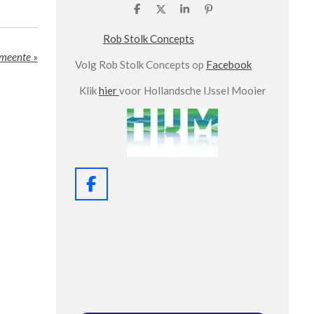
D
D
S
P
e
e
h
i
l
e
a
n
Rob Stolk Concepts
e
l
r
n
n
e
e
emeente
»
Volg Rob Stolk Concepts op
Facebook
n
Klik
hier
voor Hollandsche IJssel Mooier
F
a
c
e
b
o
o
k