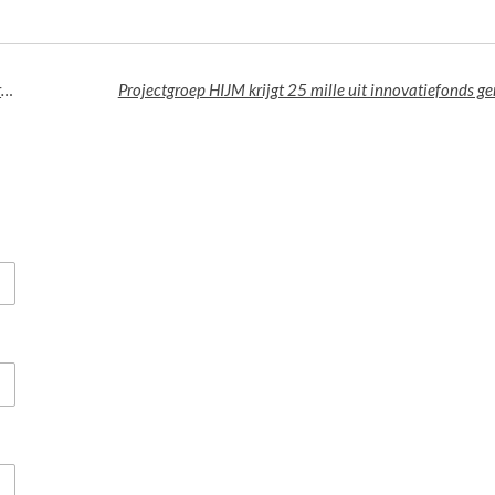
De cultureelhistorische verkenning van SteenhuisMeurs afgerond
Projectgroep HIJM krijgt 25 mille uit innovatiefonds g