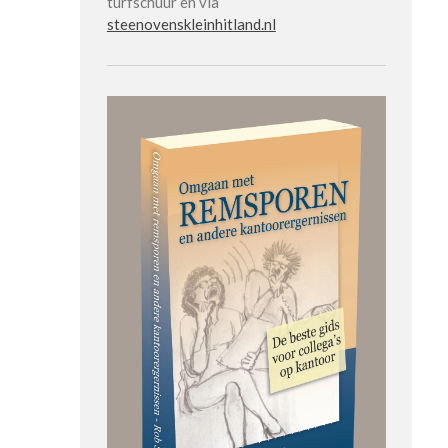
turfschuur en via
steenovenskleinhitland.nl