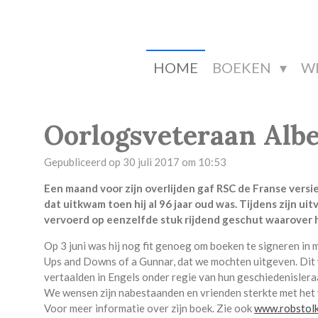
Ga
direct
naar
de
HOME
BOEKEN
W
hoofdinhoud
Oorlogsveteraan Alber
Gepubliceerd op 30 juli 2017 om 10:53
Een maand voor zijn overlijden gaf RSC de Franse versi
dat uitkwam toen hij al 96 jaar oud was. Tijdens zijn uit
vervoerd op eenzelfde stuk rijdend geschut waarover h
Op 3 juni was hij nog fit genoeg om boeken te signeren in 
Ups and Downs of a Gunnar, dat we mochten uitgeven. Dit w
vertaalden in Engels onder regie van hun geschiedenislera
We wensen zijn nabestaanden en vrienden sterkte met het v
Voor meer informatie over zijn boek. Zie ook
www.robstolk