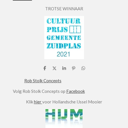
TROTSE WINNAAR
D
D
S
P
D
e
e
h
i
e
l
e
a
n
l
Rob Stolk Concepts
e
l
r
n
e
n
e
e
n
Volg Rob Stolk Concepts op
Facebook
n
Klik
hier
voor Hollandsche IJssel Mooier