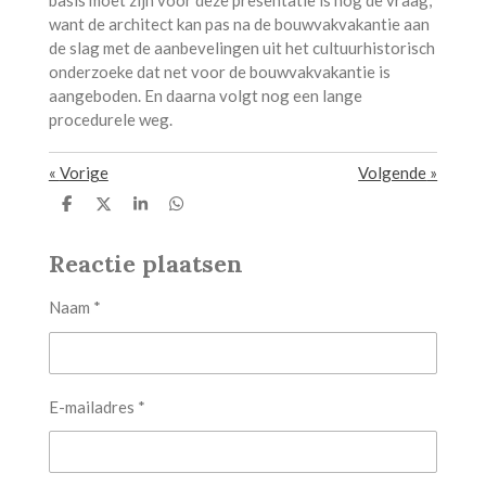
basis moet zijn voor deze presentatie is nog de vraag,
want de architect kan pas na de bouwvakvakantie aan
de slag met de aanbevelingen uit het cultuurhistorisch
onderzoeke dat net voor de bouwvakvakantie is
aangeboden. En daarna volgt nog een lange
procedurele weg.
«
Vorige
Volgende
»
D
D
S
D
e
e
h
e
l
e
a
l
Reactie plaatsen
e
l
r
e
n
e
n
Naam *
E-mailadres *