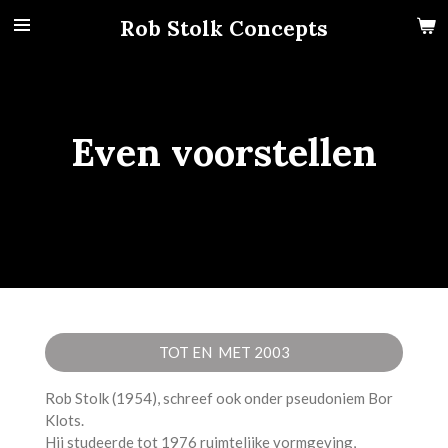
Ga
Rob Stolk Concepts
direct
naar
de
hoofdinhoud
Even voorstellen
TOT EN MET 2003
Rob Stolk (1954), schreef ook onder pseudoniem Bor
Klots.
Hij studeerde tot 1976 ruimtelijke vormgeving,