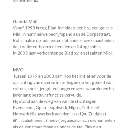
nieuwe media.
Galerie Midi
Vanaf 1998 kreeg Blad, inmiddels een b.v., een galerie
Midi in hun nieuwe bedrijfspand aan de Dorpsstraat.
Rob maakte op momenten dat andere werkzaamheden
dat toelieten, bronzen beelden en fotographics.
In 2003 jaar verkochten ze Blad b.v. en staakten Midi.
MVO
Tussen 1979 en 2003 nam Rob het initiatief voor de
oprichting van diverse instellingen op het gebied van
cultuur, sport, jeugd- en jongerenwerk, waarbinnen hij
jarenlang bestuursfuncties vervulde.
Hij stond aan de wieg van van de stichtingen
Evenement, Open Jeugdwerk, Nipro, Cultureel
Netwerk Nieuwerkerk aan den IJssel (nu Zuidplas)
en
initiatiefnemer, (mede-)organisator van evenementen
als de kunstmanifestaties onder de titel Pinkst’art,