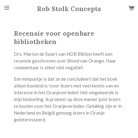
Ga
Rob Stolk Concepts
direct
naar
de
Recensie voor openbare
hoofdinhoud
bibliotheken
Drs. Marion de Swart van NDB Biblion heeft een
recensie geschreven over Bloed van Orange. Haar
commentaar is zeker niet negatief.
Een minpuntje is dat ze de concludeert dat het boek
alleen boeiend is '
voor lezers met veel kennis van en
interesse in het Oranjeverleden'
. Het omgekeerde is
mijn bedoeling. Ik probeer op deze manier juist lezers
te boeien voor het Oranjeverleden. Gelukkig zijn er in
Nederland en België genoeg lezers in Oranje
geïnteresseerd.