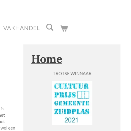
VAKHANDEL
Home
TROTSE WINNAAR
 is
het
het
 wel een