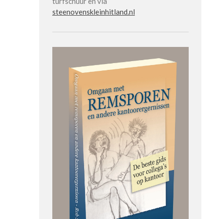
turfschuur en via
steenovenskleinhitland.nl