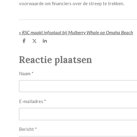
voorwaarde om financiers over de streep te trekken.
«
RSC maakt infoplaat bij Mulberry Whale op Omaha Beach
D
D
S
e
e
h
l
e
a
Reactie plaatsen
e
l
r
n
e
Naam *
E-mailadres *
Bericht *