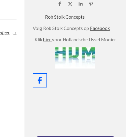
D
D
S
P
e
e
h
i
l
e
a
n
Rob Stolk Concepts
e
l
r
n
n
e
e
Volg Rob Stolk Concepts op
Facebook
n
De cultureelhistorische verkenning van SteenhuisMeurs afgerond
»
Klik
hier
voor Hollandsche IJssel Mooier
F
a
c
e
b
o
o
k