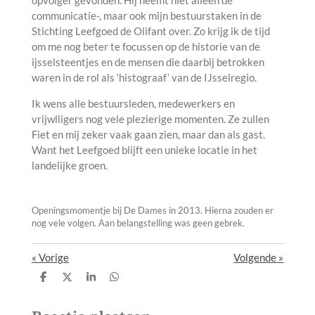
opvolger gevonden. Hij neemt niet alleen de
communicatie-, maar ook mijn bestuurstaken in de
Stichting Leefgoed de Olifant over. Zo krijg ik de tijd
om me nog beter te focussen op de historie van de
ijsselsteentjes en de mensen die daarbij betrokken
waren in de rol als ‘histograaf’ van de IJsselregio.
Ik wens alle bestuursleden, medewerkers en
vrijwlligers nog vele plezierige momenten. Ze zullen
Fiet en mij zeker vaak gaan zien, maar dan als gast.
Want het Leefgoed blijft een unieke locatie in het
landelijke groen.
Openingsmomentje bij De Dames in 2013. Hierna zouden er
nog vele volgen. Aan belangstelling was geen gebrek.
«
Vorige
Volgende
»
D
D
S
D
e
e
h
e
l
e
a
l
e
l
r
e