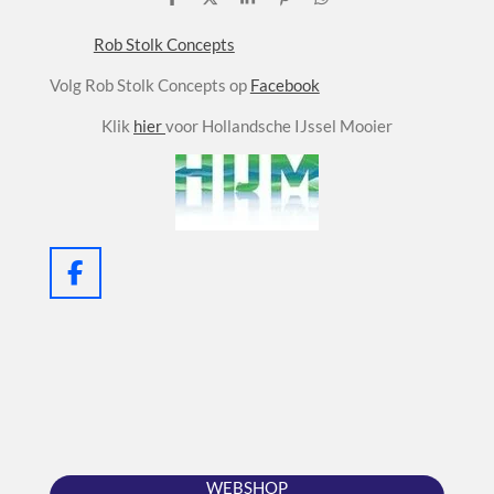
D
D
S
P
D
e
e
h
i
e
l
e
a
n
l
Rob Stolk Concepts
e
l
r
n
e
n
e
e
n
Volg Rob Stolk Concepts op
Facebook
n
Klik
hier
voor Hollandsche IJssel Mooier
F
a
c
e
b
o
o
k
WEBSHOP