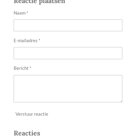
Reactie plaatsen
n
e
n
Naam *
E-mailadres *
Bericht *
Verstuur reactie
Reacties