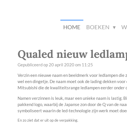
Ga
direct
naar
de
HOME
BOEKEN
W
hoofdinhoud
Qualed nieuw ledla
Gepubliceerd op 20 april 2020 om 11:25
Verzin een nieuwe naam en beeldmerk voor ledlampen die zi
wel een dingetje. De naam moet ook de lading dekken voor 
Mitsubishi die de kwaliteitsrange ledlampen eerder onder 
Namen verzinnen is leuk, maar een unieke naam is lastig. Bij
pakkend logo, waarbij de Japanse zon door de Q van de naam
symboliseert waarin de led-technologie zijn werk moet doen
En zo ziet dat er uit op de verpakking.