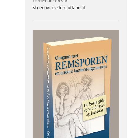
turfschuur en via
steenovenskleinhitland.nl