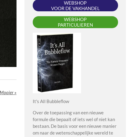
WEBSHOP
VOOR DE VAKHANDEL
WEBSHOP
PARTICULIEREN
 Mooier
»
It's All Bubbleflow
Over de toepassing van een nieuwe
formule die bepaalt of iets wel of niet kan
bestaan. De basis voor een nieuwe manier
om naar de wetenschappelijke wereld te