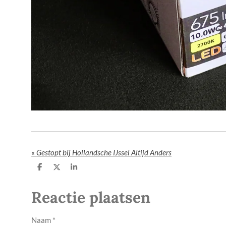
«
Gestopt bij Hollandsche IJssel Altijd Anders
D
D
S
e
e
h
l
e
a
Reactie plaatsen
e
l
r
n
e
Naam *