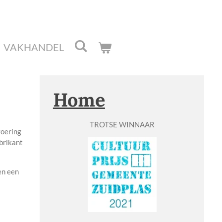
VAKHANDEL
Home
TROTSE WINNAAR
voering
brikant
en een