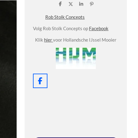
D
D
S
P
e
e
h
i
l
e
a
n
Rob Stolk Concepts
e
l
r
n
n
e
e
Volg Rob Stolk Concepts op
Facebook
n
Klik
hier
voor Hollandsche IJssel Mooier
F
a
c
e
b
o
o
k