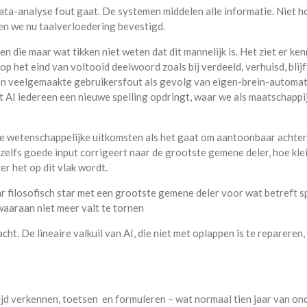
data-analyse fout gaat. De systemen middelen alle informatie. Niet 
en we nu taalverloedering bevestigd.
en die maar wat tikken niet weten dat dit mannelijk is. Het ziet er ken
op het eind van voltooid deelwoord zoals bij verdeeld, verhuisd, blij
t een veelgemaakte gebruikersfout als gevolg van eigen-brein-automa
AI iedereen een nieuwe spelling opdringt, waar we als maatschappi
eke wetenschappelijke uitkomsten als het gaat om aantoonbaar achte
zelfs goede input corrigeert naar de grootste gemene deler, hoe kle
r het op dit vlak wordt.
aar filosofisch star met een grootste gemene deler voor wat betreft sp
waaraan niet meer valt te tornen
cht. De lineaire valkuil van AI, die niet met oplappen is te repareren,
tijd verkennen, toetsen en formuleren – wat normaal tien jaar van on