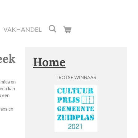
VAKHANDEL
eek
Home
TROTSE WINNAAR
amica en
eeën kan
p een
lans en