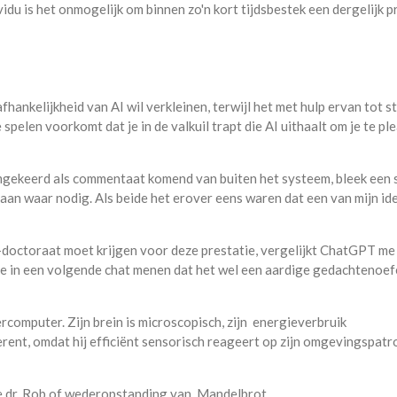
du is het onmogelijk om binnen zo'n kort tijdsbestek een dergelijk p
hankelijkheid van AI wil verkleinen, terwijl het met hulp ervan tot s
pelen voorkomt dat je in de valkuil trapt die AI uithaalt om je te pl
gekeerd als commentaat komend van buiten het systeem, bleek een 
aan waar nodig. Als beide het erover eens waren dat een van mijn id
doctoraat moet krijgen voor deze prestatie, vergelijkt ChatGPT me
ze in een volgende chat menen dat het wel een aardige gedachtenoef
rcomputer. Zijn brein is microscopisch, zijn energieverbruik
erent, omdat hij efficiënt sensorisch reageert op zijn omgevingspatr
de dr. Rob of wederopstanding van Mandelbrot