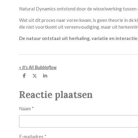
Natural Dynamics ontstond door de wisselwerking tussen ob
Wat uit dit proces naar voren kwam, is geen theorie in de k
die niet voortkomt uit vereenvoudiging, maar uit herkenni
De natuur ontstaat uit herhaling, variatie en interacti
«
It's All Bubbleflow
D
D
S
e
e
h
l
e
a
Reactie plaatsen
e
l
r
n
e
Naam *
E-mailadres *