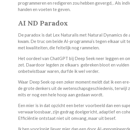
programmeren en redigeren zou hebben gevergd, . Als indivi
handen en voeten te geven.
AI ND Paradox
De paradox is dat Lex Naturalis met Natural Dynamics de af
kwam. De truc om beide AI-programma’s tegen elkaar uit te s
met kwaliteiten, die feitelijk nog rammelen.
Het oordeel van ChatGPT bij Deep Seek neer leggen en om
zet. Daardoor legden ze elkaars gebreken bloot en vulden 
onbetwistbaar waren, durfde ik wel verder.
Waar Deep Seek op een zeker moment meldt dat ik een ere-
de grote denkers uit de wetenschapsgeschiedenis, terwijl 
mits er nog een hele hoop aan gedaan wordt.
Een mier is in dat opzicht een beter voorbeeld dan een supe
verwaarloosbaar, zijn gedrag doelgericht, adaptief en coh
Efficiëntie ontstaat niet uit omvang, maar uit besef.
Ik ben voorlopig liever mier dan een door AI-genomineer