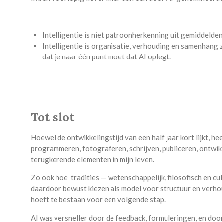
Intelligentie is niet patroonherkenning uit gemiddeld
Intelligentie is organisatie, verhouding en samenhang z
dat je naar één punt moet dat AI oplegt.
Tot slot
Hoewel de ontwikkelingstijd van een half jaar kort lijkt, 
programmeren, fotograferen, schrijven, publiceren, ontw
terugkerende elementen in mijn leven.
Zo ook hoe tradities — wetenschappelijk, filosofisch en cul
daardoor bewust kiezen als model voor structuur en verhoud
hoeft te bestaan voor een volgende stap.
AI was versneller door de feedback, formuleringen, en door 