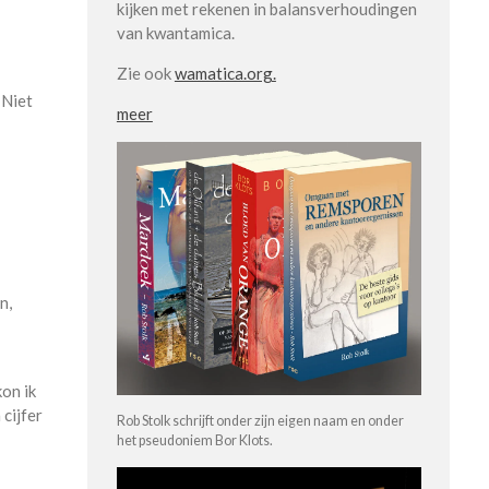
kijken met rekenen in balansverhoudingen
van kwantamica.
Zie ook
wamatica.org.
 Niet
meer
n,
kon ik
cijfer
Rob Stolk schrijft onder zijn eigen naam en onder
het pseudoniem Bor Klots.