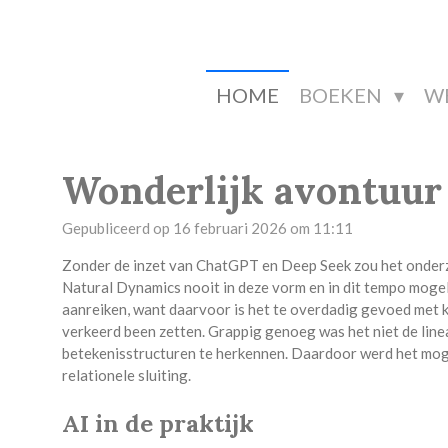
Ga
direct
naar
de
HOME
BOEKEN
W
hoofdinhoud
Wonderlijk avontuur
Gepubliceerd op 16 februari 2026 om 11:11
Zonder de inzet van ChatGPT en Deep Seek zou het onderzo
Natural Dynamics nooit in deze vorm en in dit tempo mogeli
aanreiken, want daarvoor is het te overdadig gevoed met k
verkeerd been zetten. Grappig genoeg was het niet de lin
betekenisstructuren te herkennen. Daardoor werd het moge
relationele sluiting.
AI in de praktijk