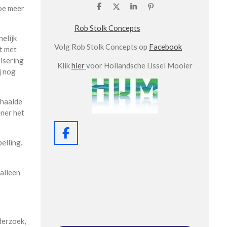
hoe meer
D
D
S
P
e
e
h
i
l
e
a
n
Rob Stolk Concepts
e
l
r
n
nelijk
n
e
e
Volg Rob Stolk Concepts op
Facebook
n
ft met
tisering
Klik
hier
voor Hollandsche IJssel Mooier
j nog
rhaalde
iner het
F
elling.
a
c
e
 alleen
b
o
o
k
derzoek,