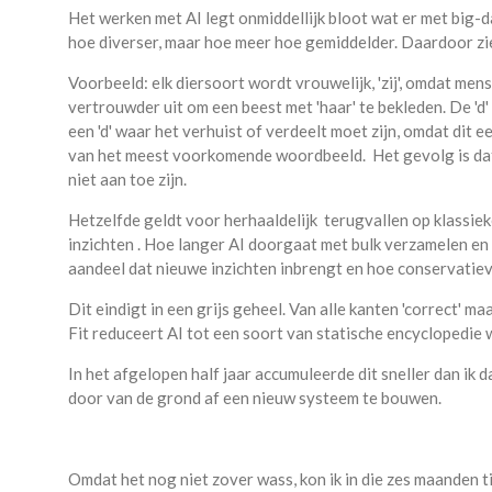
Het werken met AI legt onmiddellijk bloot wat er met big-
hoe diverser, maar hoe meer hoe gemiddelder. Daardoor zi
Voorbeeld: elk diersoort wordt vrouwelijk, 'zij', omdat mens
vertrouwder uit om een beest met 'haar' te bekleden. De 'd' 
een 'd' waar het verhuist of verdeelt moet zijn, omdat di
van het meest voorkomende woordbeeld. Het gevolg is dat 
niet aan toe zijn.
Hetzelfde geldt voor herhaaldelijk terugvallen op klassi
inzichten . Hoe langer AI doorgaat met bulk verzamelen en 
aandeel dat nieuwe inzichten inbrengt en hoe conservatieve
Dit eindigt in een grijs geheel. Van alle kanten 'correct' m
Fit reduceert AI tot een soort van statische encyclopedie 
In het afgelopen half jaar accumuleerde dit sneller dan ik da
door van de grond af een nieuw systeem te bouwen.
Omdat het nog niet zover wass, kon ik in die zes maanden 