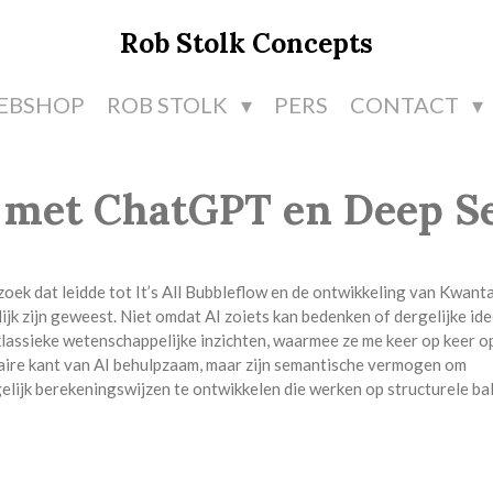
Rob Stolk Concepts
EBSHOP
ROB STOLK
PERS
CONTACT
 met ChatGPT en Deep S
ek dat leidde tot It’s All Bubbleflow en de ontwikkeling van Kwant
jk zijn geweest. Niet omdat AI zoiets kan bedenken of dergelijke id
lassieke wetenschappelijke inzichten, waarmee ze me keer op keer o
eaire kant van AI behulpzaam, maar zijn semantische vermogen om
lijk berekeningswijzen te ontwikkelen die werken op structurele ba