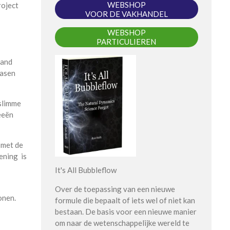
WEBSHOP
roject
VOOR DE VAKHANDEL
WEBSHOP
PARTICULIEREN
tand
easen
slimme
eeën
 met de
ening is
It's All Bubbleflow
Over de toepassing van een nieuwe
onen.
formule die bepaalt of iets wel of niet kan
bestaan. De basis voor een nieuwe manier
om naar de wetenschappelijke wereld te