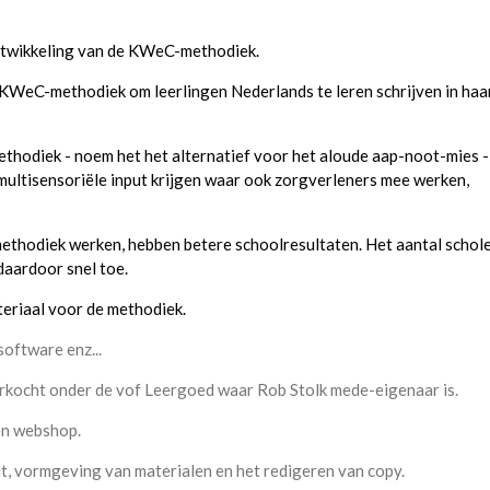
ontwikkeling van de KWeC-methodiek.
KWeC-methodiek om leerlingen Nederlands te leren schrijven in haa
ethodiek - noem het het alternatief voor het aloude aap-noot-mies - 
 multisensoriële input krijgen waar ook zorgverleners mee werken,
ethodiek werken, hebben betere schoolresultaten. Het aantal schol
aardoor snel toe.
teriaal voor de methodiek.
software enz...
rkocht onder de vof Leergoed waar Rob Stolk mede-eigenaar is.
en webshop.
it, vormgeving van materialen en het redigeren van copy.