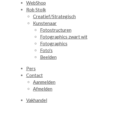
WebShop
Rob Stolk
Creatief/Strategisch
Kunstenaar
Fotostructuren
Fotographics zwart wit
Fotographics
Foto's
Beelden
Pers
Contact
Aanmelden
Afmelden
Vakhandel
© 2010 - 2026 RobStolkConcepts.nl