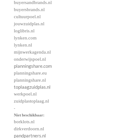
buyersandbrands.nl
buyersbrands.nl
cultuurpoel.nl
jouwzuidplas.nl
loglibris.nl
lynken.com
lynken.nl
mijnwerkagenda.nl
onderwijspoel.nl
planningshare.com
planningshare.eu
planningshare.nl
toplaagzuidplas.nl
werkpoel.nl
zuidplastoplaag.nl
-
Niet beschikbaar:
borklots.nl
dirkverdoorn.nl
pandpartners.nl