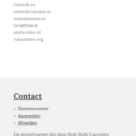
r
obstolk.eu
robstolkconcepts.nl
rotterdamseari.nl
scripttool.nl
unifixcubes.nl
vakpartners.org
Contact
Domeinnamen
Aanmelden
Afmelden
De domeinamen zijn door Rob Stolk Concepts