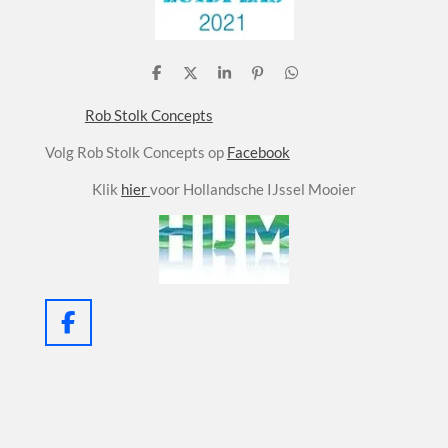
D
D
S
P
D
e
e
h
i
e
l
e
a
n
l
Rob Stolk Concepts
e
l
r
n
e
n
e
e
n
Volg Rob Stolk Concepts op
Facebook
n
Klik
hier
voor Hollandsche IJssel Mooier
F
a
c
e
b
o