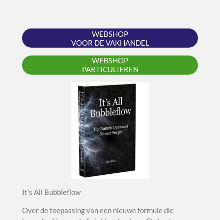
o
k
WEBSHOP
VOOR DE VAKHANDEL
WEBSHOP
PARTICULIEREN
It's All Bubbleflow
Over de toepassing van een nieuwe formule die