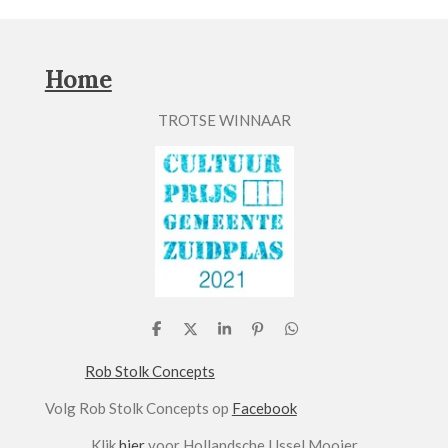
Home
TROTSE WINNAAR
D
D
S
P
D
e
e
h
i
e
l
e
a
n
l
Rob Stolk Concepts
e
l
r
n
e
n
e
e
n
Volg Rob Stolk Concepts op
Facebook
n
Klik
hier
voor Hollandsche IJssel Mooier