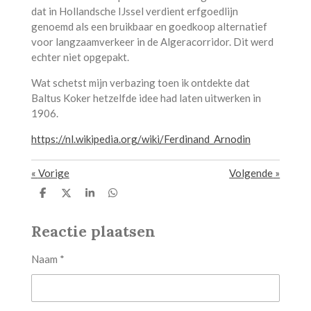
dat in Hollandsche IJssel verdient erfgoedlijn
genoemd als een bruikbaar en goedkoop alternatief
voor langzaamverkeer in de Algeracorridor. Dit werd
echter niet opgepakt.
Wat schetst mijn verbazing toen ik ontdekte dat
Baltus Koker hetzelfde idee had laten uitwerken in
1906.
https://nl.wikipedia.org/wiki/Ferdinand_Arnodin
«
Vorige
Volgende
»
D
D
S
D
e
e
h
e
l
e
a
l
Reactie plaatsen
e
l
r
e
n
e
n
Naam *