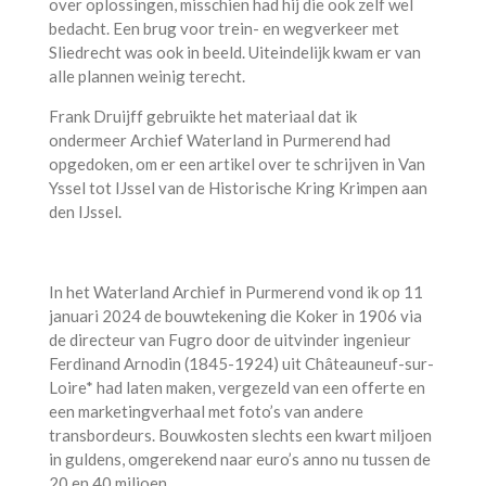
over oplossingen, misschien had hij die ook zelf wel
bedacht. Een brug voor trein- en wegverkeer met
Sliedrecht was ook in beeld. Uiteindelijk kwam er van
alle plannen weinig terecht.
Frank Druijff gebruikte het materiaal dat ik
ondermeer Archief Waterland in Purmerend had
opgedoken, om er een artikel over te schrijven in Van
Yssel tot IJssel van de Historische Kring Krimpen aan
den IJssel.
In het Waterland Archief in Purmerend vond ik op 11
januari 2024 de bouwtekening die Koker in 1906 via
de directeur van Fugro door de uitvinder ingenieur
Ferdinand Arnodin (1845-1924) uit
Châteauneuf-sur-
Loire*
had laten maken, vergezeld van een offerte en
een marketingverhaal met foto’s van andere
transbordeurs. Bouwkosten slechts een kwart miljoen
in guldens, omgerekend naar euro’s anno nu tussen de
20 en 40 miljoen.