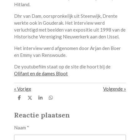
Hitland.
Dhr van Dam, oorspronkelijk uit Steenwijk, Drente
werkte ook in Gouderak. Het interview werd
verluchtigd met beelden van expositie uit 1998 van de
Historische Vereniging Nieuwerkerk aan den IJssel.
Het interview werd afgenomen door Arjan den Boer
en Emmy van Renswoude.
De youtubefilm staat op de site die hoort bij de
Olifant en de dames Bloot
«
Vorige
Volgende
»
D
D
S
D
e
e
h
e
l
e
a
l
Reactie plaatsen
e
l
r
e
n
e
n
Naam *