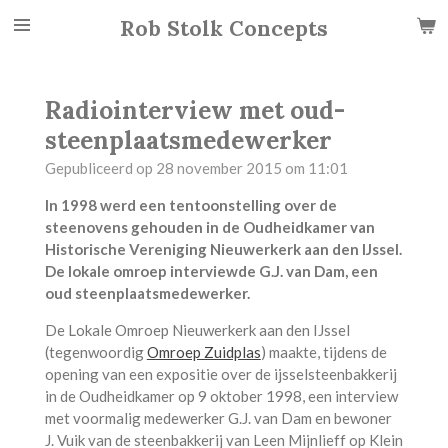
Ga
Rob Stolk Concepts
direct
naar
de
Radiointerview met oud-
hoofdinhoud
steenplaatsmedewerker
Gepubliceerd op 28 november 2015 om 11:01
In 1998 werd een tentoonstelling over de
steenovens gehouden in de Oudheidkamer van
Historische Vereniging Nieuwerkerk aan den IJssel.
De lokale omroep interviewde G.J. van Dam, een
oud steenplaatsmedewerker.
De Lokale Omroep Nieuwerkerk aan den IJssel
(tegenwoordig
Omroep Zuidplas
) maakte, tijdens de
opening van een expositie over de ijsselsteenbakkerij
in de Oudheidkamer op 9 oktober 1998, een interview
met voormalig medewerker
G.J. van Dam en bewoner
J. Vuik
van de steenbakkerij van Leen Mijnlieff op Klein