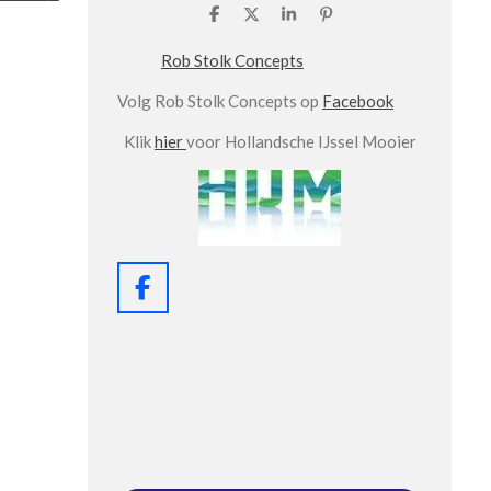
D
D
S
P
e
e
h
i
l
e
a
n
Rob Stolk Concepts
e
l
r
n
n
e
e
Volg Rob Stolk Concepts op
Facebook
n
Klik
hier
voor Hollandsche IJssel Mooier
F
a
c
e
b
o
o
k