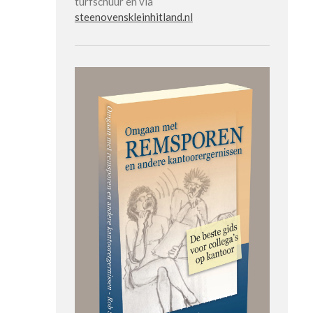
turfschuur en via
steenovenskleinhitland.nl