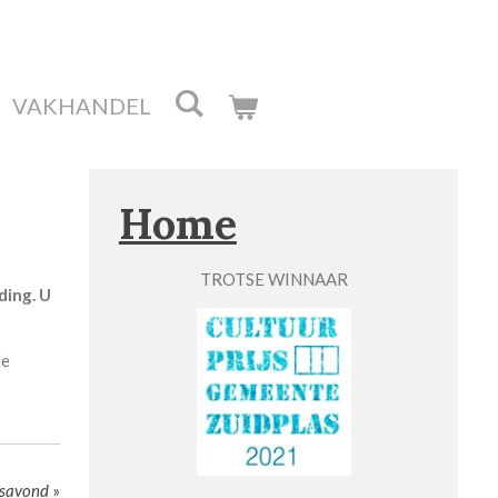
VAKHANDEL
Home
TROTSE WINNAAR
ding. U
de
esavond
»